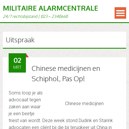
MILITAIRE ALARMCENTRALE
24/7 rechts­bi­j­s­tand | 023 – 2340660
Uitspraak
02
Chinese medicijnen en
MRT
Schiphol, Pas Op!
Soms loop je als
advocaat tegen
Chinese medicijnen
zaken aan waar
je een beetje
triest van wordt. Deze week stond Dudink en Starink
advocaten een cliënt bij die bij terugkeer uit China in