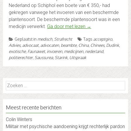
Nederland op Schiphol een boete van € 350,- had
gekregen vanwege het invoeren van een beschermde
plantensoort. De beschermde plantensoort was in een
medicijn verwerkt.
Ga door met lezen
→
Geplaatst in
medisch
,
Strafrecht
Tags
acceptgiro
,
Advies
,
advocaat
,
advocaten
,
beambte
,
China
,
Chinees
,
Dudink
,
exotische
,
Faunawet
,
invoeren
,
medicijnen
,
nederland
,
politierechter
,
Saussurea
,
Starink
,
Uitspraak
Zoeken
naar:
Meest recente berichten
Colin Winters
Militair met psychische aandoening krijgt rechterlijk pardon