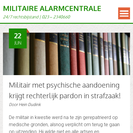
MILITAIRE ALARMCENTRALE
24/7 rechts­bi­j­s­tand | 023 – 2340660
22
JUN
Militair met psychische aandoening
krijgt rechterlijk pardon in strafzaak!
Door
Hein Dudink
De militair in kwestie werd na te zijn gerepatrieerd op
medische gronden, alsnog verplicht om terug te gaan
op uitzending. Hij wilde niet en alle artsen en