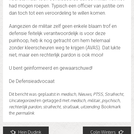
had mogen roepen. Typisch een officier van justitie om
dan toch tot een veroordeling te willen komen.
Aangezien de militair zelf geen enkele blaam trof en
defensie feitelijk verantwoordelijk is voor deze
puinhoop, heb ik nog getracht om hem helemaal
zonder kleerscheuren weg te krijgen (AVAS). Dat lukte
niet, maar een rechterlijk pardon is ook mooi!
U bent geïnformeerd en gewaarschuwd!
De Defensieadvocaat
Dit bericht was geplaatst in
medisch
,
Nieuws
,
PTSS
,
Strafrecht
,
Uncategorized
en getagged met
medisch
,
militair
,
psychisch
,
rechterlijk pardon
,
strafrecht
,
strafzaak
,
uitzending
. Bookmark
the
permalink
.
Post
Hein Dudink
Colin Winters