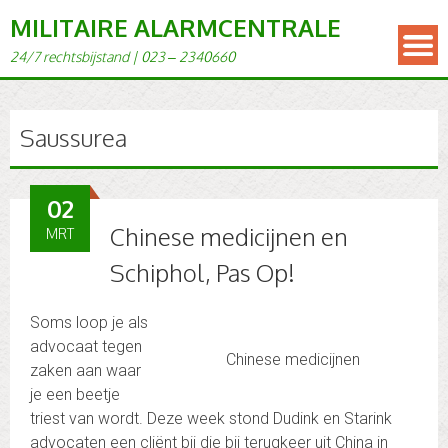
MILITAIRE ALARMCENTRALE
24/7 rechts­bi­j­s­tand | 023 – 2340660
Saussurea
02
Chinese medicijnen en
MRT
Schiphol, Pas Op!
Soms loop je als
advocaat tegen
Chinese medicijnen
zaken aan waar
je een beetje
triest van wordt. Deze week stond Dudink en Starink
advocaten een cliënt bij die bij terugkeer uit China in