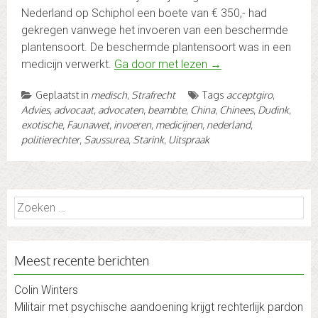
Nederland op Schiphol een boete van € 350,- had
gekregen vanwege het invoeren van een beschermde
plantensoort. De beschermde plantensoort was in een
medicijn verwerkt.
Ga door met lezen
→
Geplaatst in
medisch
,
Strafrecht
Tags
acceptgiro
,
Advies
,
advocaat
,
advocaten
,
beambte
,
China
,
Chinees
,
Dudink
,
exotische
,
Faunawet
,
invoeren
,
medicijnen
,
nederland
,
politierechter
,
Saussurea
,
Starink
,
Uitspraak
Zoeken
naar:
Meest recente berichten
Colin Winters
Militair met psychische aandoening krijgt rechterlijk pardon