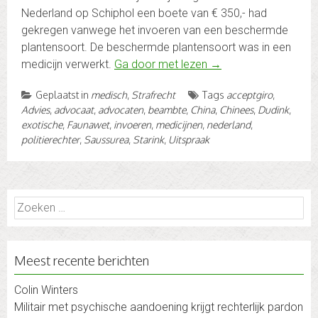
Nederland op Schiphol een boete van € 350,- had
gekregen vanwege het invoeren van een beschermde
plantensoort. De beschermde plantensoort was in een
medicijn verwerkt.
Ga door met lezen
→
Geplaatst in
medisch
,
Strafrecht
Tags
acceptgiro
,
Advies
,
advocaat
,
advocaten
,
beambte
,
China
,
Chinees
,
Dudink
,
exotische
,
Faunawet
,
invoeren
,
medicijnen
,
nederland
,
politierechter
,
Saussurea
,
Starink
,
Uitspraak
Zoeken
naar:
Meest recente berichten
Colin Winters
Militair met psychische aandoening krijgt rechterlijk pardon