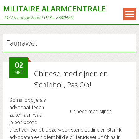
MILITAIRE ALARMCENTRALE
24/7 rechts­bi­j­s­tand | 023 – 2340660
Faunawet
02
Chinese medicijnen en
MRT
Schiphol, Pas Op!
Soms loop je als
advocaat tegen
Chinese medicijnen
zaken aan waar
je een beetje
triest van wordt. Deze week stond Dudink en Starink
advocaten een cliënt bij die bij terugkeer uit China in