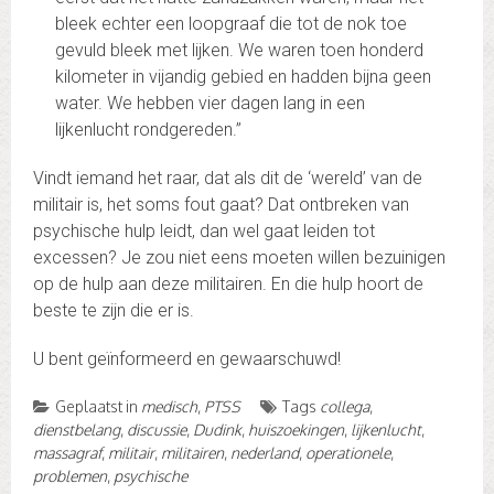
bleek echter een loopgraaf die tot de nok toe
gevuld bleek met lijken. We waren toen honderd
kilometer in vijandig gebied en hadden bijna geen
water. We hebben vier dagen lang in een
lijkenlucht rondgereden.”
Vindt iemand het raar, dat als dit de ‘wereld’ van de
militair is, het soms fout gaat? Dat ontbreken van
psychische hulp leidt, dan wel gaat leiden tot
excessen? Je zou niet eens moeten willen bezuinigen
op de hulp aan deze militairen. En die hulp hoort de
beste te zijn die er is.
U bent geïnformeerd en gewaarschuwd!
Geplaatst in
medisch
,
PTSS
Tags
collega
,
dienstbelang
,
discussie
,
Dudink
,
huiszoekingen
,
lijkenlucht
,
massagraf
,
militair
,
militairen
,
nederland
,
operationele
,
problemen
,
psychische