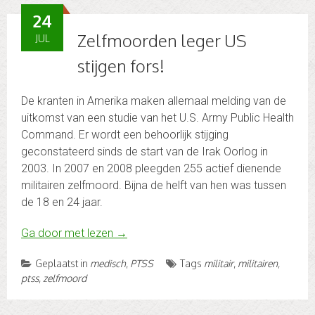
24
Zelfmoorden leger US
JUL
stijgen fors!
De kranten in Amerika maken allemaal melding van de
uitkomst van een studie van het U.S. Army Public Health
Command. Er wordt een behoorlijk stijging
geconstateerd sinds de start van de Irak Oorlog in
2003. In 2007 en 2008 pleegden 255 actief dienende
militairen zelfmoord. Bijna de helft van hen was tussen
de 18 en 24 jaar.
Ga door met lezen
→
Geplaatst in
medisch
,
PTSS
Tags
militair
,
militairen
,
ptss
,
zelfmoord