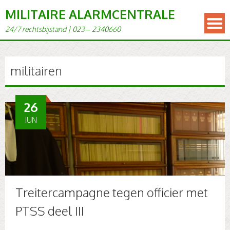
MILITAIRE ALARMCENTRALE
24/7 rechts­bi­j­s­tand | 023 – 2340660
militairen
26
JUN
Treitercampagne tegen officier met
PTSS deel III