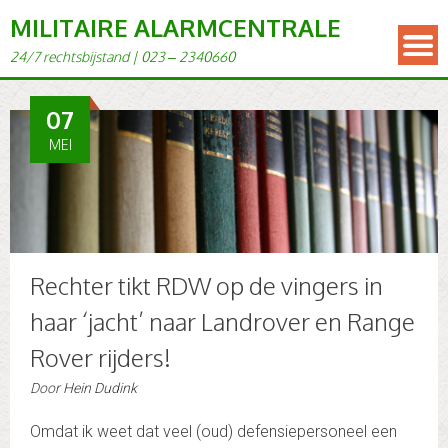
MILITAIRE ALARMCENTRALE
24/7 rechts­bi­j­s­tand | 023 – 2340660
07
MEI
Rechter tikt RDW op de vingers in
haar ‘jacht’ naar Landrover en Range
Rover rijders!
Door
Hein Dudink
Omdat ik weet dat veel (oud) defensiepersoneel een