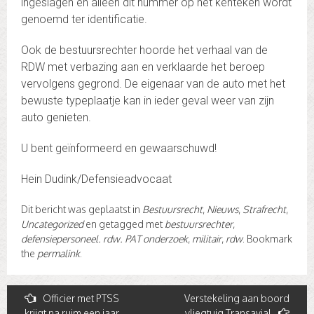
ingeslagen en alleen dit nummer op het kenteken wordt
genoemd ter identificatie.
Ook de bestuursrechter hoorde het verhaal van de
RDW met verbazing aan en verklaarde het beroep
vervolgens gegrond. De eigenaar van de auto met het
bewuste typeplaatje kan in ieder geval weer van zijn
auto genieten.
U bent geïnformeerd en gewaarschuwd!
Hein Dudink/Defensieadvocaat
Dit bericht was geplaatst in
Bestuursrecht
,
Nieuws
,
Strafrecht
,
Uncategorized
en getagged met
bestuursrechter
,
defensiepersoneel. rdw. PAT onderzoek
,
militair
,
rdw
. Bookmark
the
permalink
.
Post
Officier met PTSS
Verstekeling aan boord
krijgt na ruim een jaar
vliegtuig Transavia!