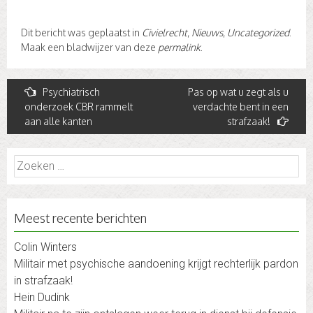
Dit bericht was geplaatst in
Civielrecht
,
Nieuws
,
Uncategorized
.
Maak een bladwijzer van deze
permalink
.
Post
Psychiatrisch
Pas op wat u zegt als u
onderzoek CBR rammelt
verdachte bent in een
navigation
aan alle kanten
strafzaak!
Zoeken
naar:
Meest recente berichten
Colin Winters
Militair met psychische aandoening krijgt rechterlijk pardon
in strafzaak!
Hein Dudink