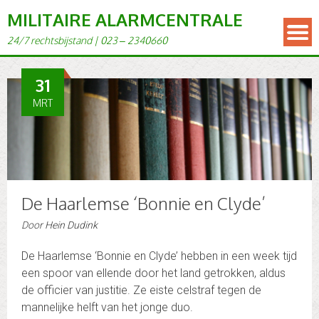
MILITAIRE ALARMCENTRALE
24/7 rechts­bi­j­s­tand | 023 – 2340660
31
MRT
De Haarlemse ‘Bonnie en Clyde’
Door
Hein Dudink
De Haarlemse ‘Bonnie en Clyde’ hebben in een week tijd
een spoor van ellende door het land getrokken, aldus
de officier van justitie. Ze eiste celstraf tegen de
mannelijke helft van het jonge duo.