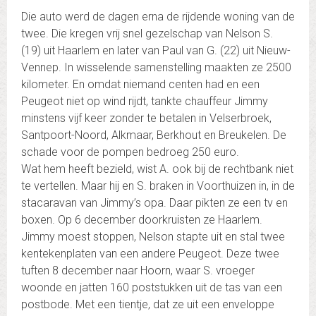
Die auto werd de dagen erna de rijdende woning van de
twee. Die kregen vrij snel gezelschap van Nelson S.
(19) uit Haarlem en later van Paul van G. (22) uit Nieuw-
Vennep. In wisselende samenstelling maakten ze 2500
kilometer. En omdat niemand centen had en een
Peugeot niet op wind rijdt, tankte chauffeur Jimmy
minstens vijf keer zonder te betalen in Velserbroek,
Santpoort-Noord, Alkmaar, Berkhout en Breukelen. De
schade voor de pompen bedroeg 250 euro.
Wat hem heeft bezield, wist A. ook bij de rechtbank niet
te vertellen. Maar hij en S. braken in Voorthuizen in, in de
stacaravan van Jimmy’s opa. Daar pikten ze een tv en
boxen. Op 6 december doorkruisten ze Haarlem.
Jimmy moest stoppen, Nelson stapte uit en stal twee
kentekenplaten van een andere Peugeot. Deze twee
tuften 8 december naar Hoorn, waar S. vroeger
woonde en jatten 160 poststukken uit de tas van een
postbode. Met een tientje, dat ze uit een enveloppe