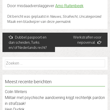
Door misdaadverslaggever
Arno Ruitenbeek
Dit bericht was geplaatst in
Nieuws
,
Strafrecht
,
Uncategorized
.
Maak een bladwijzer van deze
permalink
.
Post
Dubbel paspoort en
Werkstraffen voor
dan scheiden, Turks
nepoverval
navigation
en/of Nederlands recht?
Zoeken
naar:
Meest recente berichten
Colin Winters
Militair met psychische aandoening krijgt rechterlijk pardon
in strafzaak!
Hein Dudink